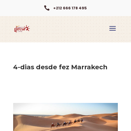

+212 666 178 495
a
4-dias desde fez Marrakech